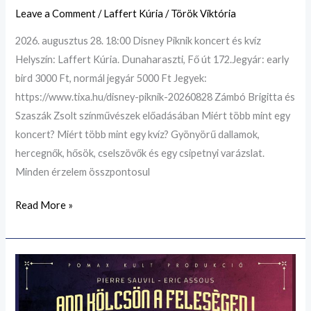
Leave a Comment
/
Laffert Kúria
/
Török Viktória
2026. augusztus 28. 18:00 Disney Piknik koncert és kvíz
Helyszín: Laffert Kúria. Dunaharaszti, Fő út 172.Jegyár: early
bird 3000 Ft, normál jegyár 5000 Ft Jegyek:
https://www.tixa.hu/disney-piknik-20260828 Zámbó Brigitta és
Szaszák Zsolt színművészek előadásában Miért több mint egy
koncert? Miért több mint egy kvíz? Gyönyörű dallamok,
hercegnők, hősök, cselszövők és egy csipetnyi varázslat.
Minden érzelem összpontosul
Read More »
2026.
augusztus
30.