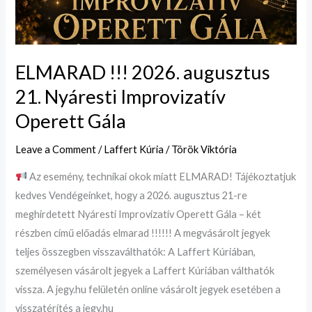
Gála
ELMARAD !!! 2026. augusztus
21. Nyáresti Improvizatív
Operett Gála
Leave a Comment
/
Laffert Kúria
/
Török Viktória
Az esemény, technikai okok miatt ELMARAD! Tájékoztatjuk
kedves Vendégeinket, hogy a 2026. augusztus 21-re
meghirdetett Nyáresti Improvizatív Operett Gála – két
részben című előadás elmarad !!!!!! A megvásárolt jegyek
teljes összegben visszaválthatók: A Laffert Kúriában,
személyesen vásárolt jegyek a Laffert Kúriában válthatók
vissza. A jegy.hu felületén online vásárolt jegyek esetében a
visszatérítés a jegy.hu