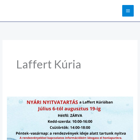
Skip
to
content
Laffert Kúria
Nyári
nyitvatartás
a
Laffert
Kúriában