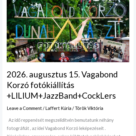
2026.
augusztus
15.
Vagabond
Korzó
fotókiállítás
+LILIUM+JazzBand+CockLers
2026. augusztus 15. Vagabond
Korzó fotókiállítás
+LILIUM+JazzBand+CockLers
Leave a Comment
/
Laffert Kúria
/
Török Viktória
Az idő reppenését megszelidítvén bemutatunk néhány
fotográfiát , az idei Vagabond Korzó leképezéseit .