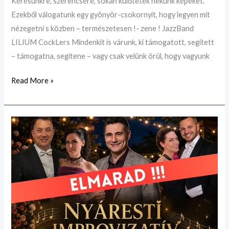
Kérésünkre, szerencsére, sokan küldtetek nekünk képeket.
Ezekből válogatunk egy gyönyör-csokornyit, hogy legyen mit
nézegetni s közben – természetesen !- zene ! JazzBand
LILIUM CockLers Mindenkit is várunk, ki támogatott, segített
– támogatna, segítene – vagy csak velünk örül, hogy vagyunk
Read More »
ELMARAD
!!!
2026.
augusztus
21.
Nyáresti
Improvizatív
Operett