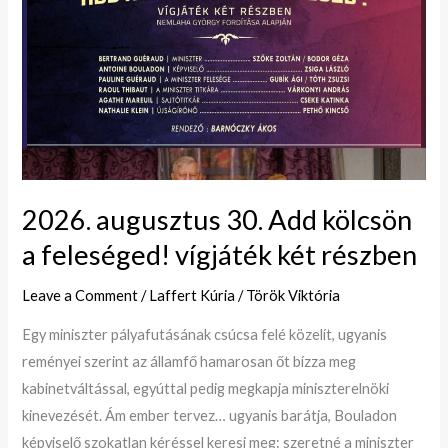
Add
kölcsön
a
feleséged!
vígjáték
két
részben
2026. augusztus 30. Add kölcsön
a feleséged! vígjáték két részben
Leave a Comment
/
Laffert Kúria
/
Török Viktória
Egy miniszter pályafutásának csúcsa felé közelít, ugyanis
reményei szerint az államfő hamarosan őt bízza meg
kabinetváltással, egyúttal pedig megkapja miniszterelnöki
kinevezését. Ám ember tervez… ugyanis barátja, Bouladon
képviselő szokatlan kéréssel keresi meg: szeretné a miniszter