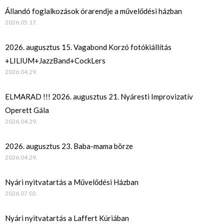
Állandó foglalkozások órarendje a művelődési házban
2026.05.17.
2026. augusztus 15. Vagabond Korzó fotókiállítás
+LILIUM+JazzBand+CockLers
2026.04.29.
ELMARAD !!! 2026. augusztus 21. Nyáresti Improvizatív
Operett Gála
2026.04.29.
2026. augusztus 23. Baba-mama börze
2026.04.29.
Nyári nyitvatartás a Művelődési Házban
2026.07.02.
Nyári nyitvatartás a Laffert Kúriában