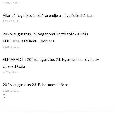
2026.07.02.
Állandó foglalkozások órarendje a művelődési házban
2026.05.17.
2026. augusztus 15. Vagabond Korzó fotókiállítás
+LILIUM+JazzBand+CockLers
2026.04.29.
ELMARAD !!! 2026. augusztus 21. Nyáresti Improvizatív
Operett Gála
2026.04.29.
2026. augusztus 23. Baba-mama börze
2026.04.29.