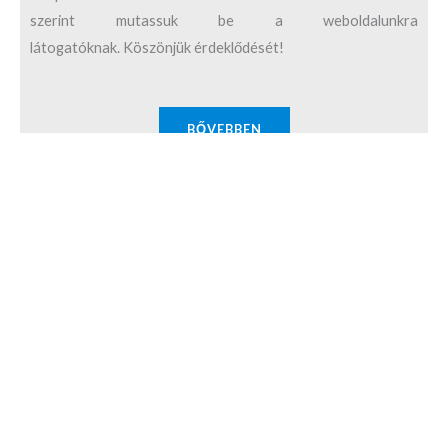
szerint mutassuk be a weboldalunkra
látogatóknak. Köszönjük érdeklődését!
BŐVEBBEN
E-mail cím megadása
A feliratkozással egyidőben kijelentem, hogy elolvastam és
elfogadom az
Adatkezelési Tájékoztatóban
foglaltakat.