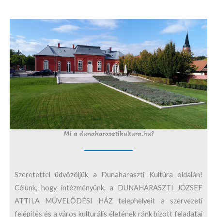
Mi a dunaharasztikultura.hu?
Szeretettel üdvözöljük a Dunaharaszti Kultúra oldalán!
Célunk, hogy intézményünk, a DUNAHARASZTI JÓZSEF
ATTILA MŰVELŐDÉSI HÁZ telephelyeit a szervezeti
felépítés és a város kulturális életének ránk bízott feladatai