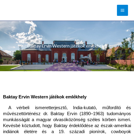
Skip
to
content
Baktay Ervin Western játékok emlékhelye
Baktay Ervin Western játékok emlékhely
 A vérbeli ismeretterjesztő, India-kutató, műfordító és 
művészettörténész dr. Baktay Ervin (1890–1963) tudományos 
munkásságát a magyar olvasóközönség széles körben ismeri. 
Kevésbé köztudott,
 hogy Baktay érdeklődése az észak-amerikai 
indiánok életére és a 19. századi pionírok, cowboyok 