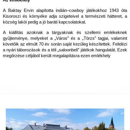
Az emlékhely
A Baktay Ervin alapította indián–cowboy játékokhoz 1943 óta
Kisoroszi és környéke adja szigeteivel a természeti hátteret, a
község lakói pedig a jó baráti kapcsolatokat.
A kiállítás azoknak a tárgyaknak és szellemi emlékeknek
gyűjteménye, melyeket a „Város” és a „Törzs” tagjai, valamint
követőik az elmúlt 70 év során saját kezűleg készítettek. Felidézi
a nyári táborozások és a téli „saloonbeli” játékok hangulatát. Ezek
megőrzése céljából került megalapításra ezen emlékhely