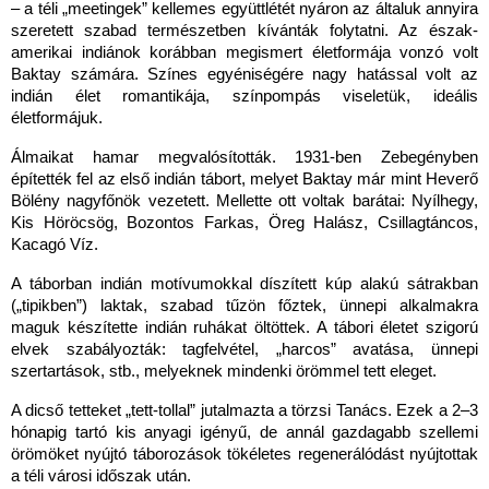
– a téli „meetingek” kellemes együttlétét nyáron az általuk annyira
szeretett szabad természetben kívánták folytatni. Az észak-
amerikai indiánok korábban megismert életformája vonzó volt
Baktay számára. Színes egyéniségére nagy hatással volt az
indián élet romantikája, színpompás viseletük, ideális
életformájuk.
Álmaikat hamar megvalósították. 1931-ben Zebegényben
építették fel az első indián tábort, melyet Baktay már mint Heverő
Bölény nagyfőnök vezetett. Mellette ott voltak barátai: Nyílhegy,
Kis Höröcsög, Bozontos Farkas, Öreg Halász, Csillagtáncos,
Kacagó Víz.
A táborban indián motívumokkal díszített kúp alakú sátrakban
(„tipikben”) laktak, szabad tűzön főztek, ünnepi alkalmakra
maguk készítette indián ruhákat öltöttek. A tábori életet szigorú
elvek szabályozták: tagfelvétel, „harcos” avatása, ünnepi
szertartások, stb., melyeknek mindenki örömmel tett eleget.
A dicső tetteket „tett-tollal” jutalmazta a törzsi Tanács. Ezek a 2–3
hónapig tartó kis anyagi igényű, de annál gazdagabb szellemi
örömöket nyújtó táborozások tökéletes regenerálódást nyújtottak
a téli városi időszak után.