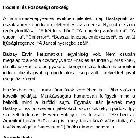
Irodalmi és közösségi örökség
A harmincas–negyvenes években jelentek meg Baktaynak az
észak-amerikai indiánok életéről és az amerikai Nyugatról szóló
regényfordításai: *A két kicsi hódi*, *A rengeteg zarándokai*, *A
vadon fia*, *Cimarron*, *Bosszú lándzsa emlékezései*, és saját
ifjúsági regénye, *A Jancsi nyeregbe száll*.
Baktay Ervin karizmatikus egyéniség volt. Nem csupán
megalapítója volt a cowboy „Város”-nak és az indián „Törzs”-nek,
de állandó vonzerőt is gyakorolt környezetére. Indián és amerikai
indián filozófiájával új gondolatokat sugárzott, melyekkel jóval
megelőzte korát.
Hazánkban ma – más társulások keretében is – több százan
követik példáját. Munkásságára hamarosan felfigyelt mind a
belföldi, mind a külföldi sajtó. Egymás után jelentek meg
Baktayról és a western játékokról szóló cikkek, riportok. Így
szerzett tudomást Heverő Bölényről és törzséről 1937-ben az
Amerikai Indián Szövetség is, mely tagjai közé választotta, és
tevékenységét a *saccesem* (főnök) címmel honorálta.