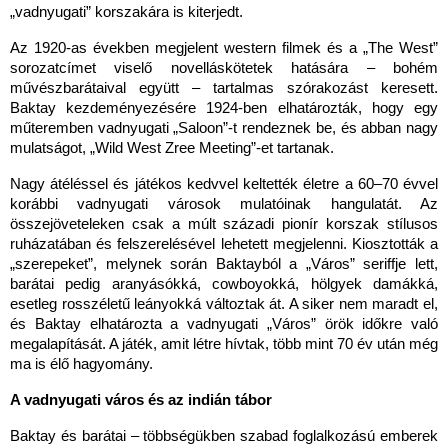
„vadnyugati” korszakára is kiterjedt.
Az 1920-as években megjelent western filmek és a „The West” 
sorozatcímet viselő novelláskötetek hatására – bohém 
művészbarátaival együtt – tartalmas szórakozást keresett. 
Baktay kezdeményezésére 1924-ben elhatározták, hogy egy 
műteremben vadnyugati „Saloon”-t rendeznek be, és abban nagy 
mulatságot, „Wild West Zree Meeting”-et tartanak.
Nagy átéléssel és játékos kedvvel keltették életre a 60–70 évvel 
korábbi vadnyugati városok mulatóinak hangulatát. Az 
összejöveteleken csak a múlt századi pionír korszak stílusos 
ruházatában és felszerelésével lehetett megjelenni. Kiosztották a 
„szerepeket”, melynek során Baktayból a „Város” seriffje lett, 
barátai pedig aranyásókká, cowboyokká, hölgyek damákká, 
esetleg rosszéletű leányokká változtak át. 
A siker nem maradt el, 
és Baktay elhatározta a vadnyugati „Város” örök időkre való 
megalapítását. A játék, amit létre hívtak, több mint 70 év után még 
ma is élő hagyomány.
A vadnyugati város és az indián tábor
Baktay és barátai – többségükben szabad foglalkozású emberek