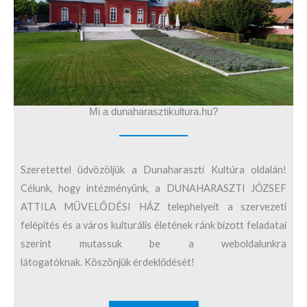
Mi a dunaharasztikultura.hu?
Szeretettel üdvözöljük a Dunaharaszti Kultúra oldalán!
Célunk, hogy intézményünk, a DUNAHARASZTI JÓZSEF
ATTILA MŰVELŐDÉSI HÁZ telephelyeit a szervezeti
felépítés és a város kulturális életének ránk bízott feladatai
szerint mutassuk be a weboldalunkra
látogatóknak. Köszönjük érdeklődését!